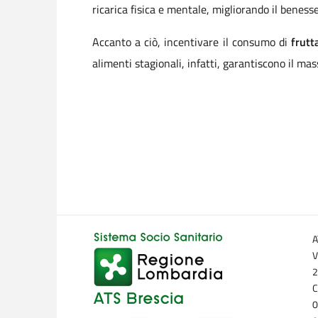
ricarica fisica e mentale, migliorando il beness
Accanto a ciò, incentivare il consumo di
frutt
alimenti stagionali, infatti, garantiscono il m
A
V
2
C
0