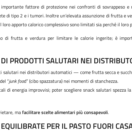
 importante fattore di protezione nei confronti di sovrappeso e 
bete di tipo 2 e i tumori. Inoltre un’elevata assunzione di frutta e 
e il loro apporto calorico complessivo sono limitati sia perché il lor
 di frutta e verdura per limitare le calorie ingerite; è im
 DI PRODOTTI SALUTARI NEI DISTRIBUT
tti salutari nei distributori automatici — come frutta secca e suc
del “
junk foo
d” (cibo spazzatura) nei momenti di stanchezza.
ali di energia improvvisi; poter scegliere snack salutari spezza la
vietare, ma
facilitare scelte alimentari più consapevoli
.
QUILIBRATE PER IL PASTO FUORI CASA