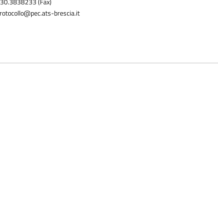
30.3838233 (Fax)
rotocollo@pec.ats-brescia.it