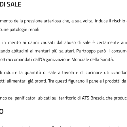
DI SALE
to della pressione arteriosa che, a sua volta, induce il rischio d
lcune patologie renali.
za in merito ai danni causati dall’abuso di sale è certamente 
tando abitudini alimentari più salutari. Purtroppo però il consumo
o!) raccomandati dall’Organizzazione Mondiale della Sanità.
i ridurre la quantità di sale a tavola e di cucinare utilizzando
ti alimentari già pronti. Tra questi figurano il pane e i prodotti da
enco dei panificatori ubicati sul territorio di ATS Brescia che produ
TO