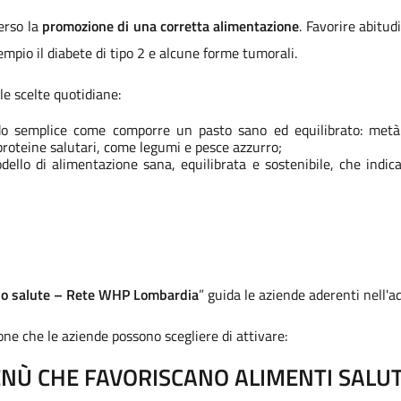
erso la
promozione di una corretta alimentazione
. Favorire abitud
mpio il diabete di tipo 2 e alcune forme tumorali.
e scelte quotidiane:
odo semplice come comporre un pasto sano ed equilibrato: metà
proteine salutari, come legumi e pesce azzurro;
dello di alimentazione sana, equilibrata e sostenibile, che ind
no salute – Rete WHP Lombardia
” guida le aziende aderenti nell'
one che le aziende possono scegliere di attivare:
ENÙ CHE FAVORISCANO ALIMENTI SALUT